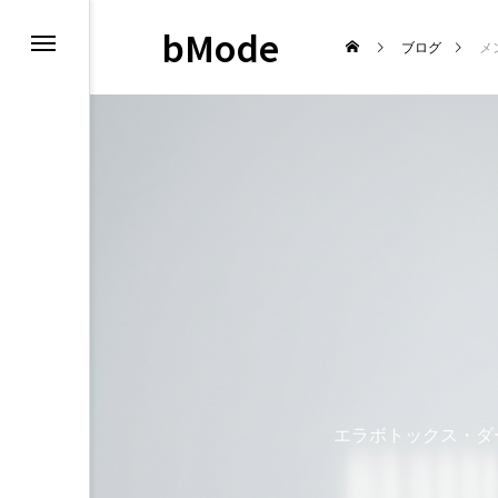
bMode
ブログ
メ
ア
ア・頭皮ケア
ェービング
エラボトックス・ダ