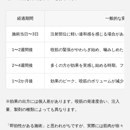
経過期間
一般的な変化
施術当日〜3日
注射部位に軽い違和感を感じる場合がある
1〜2週間後
咬筋の緊張がやわらぎ始め、噛みしめたと
2〜4週間後
多くの方が効果を実感し始める時期。フェ
1〜2か月後
効果のピーク。咬筋のボリュームが減少し
※効果の出方には個人差があります。咬筋の発達度合い、注入
量、製剤の種類によっても異なります。
「即効性がある施術」と思われがちですが、実際には筋肉が徐々