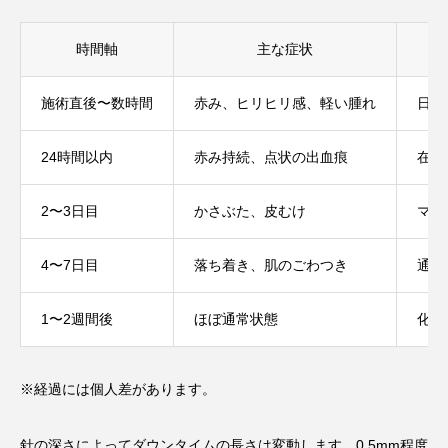
時間軸
主な症状
施術直後〜数時間
赤み、ヒリヒリ感、軽い腫れ
日焼
24時間以内
赤み持続、点状の出血痕
在宅
2〜3日目
かさぶた、皮むけ
マス
4〜7日目
落ち着き、肌のごわつき
通常
1〜2週間後
ほぼ通常状態
化粧
※経過には個人差があります。
針の深さによってダウンタイムの長さは変動します。0.5mm程度